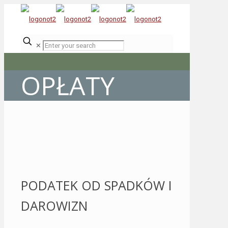
✕
OPŁATY
PODATEK OD SPADKÓW I
DAROWIZN